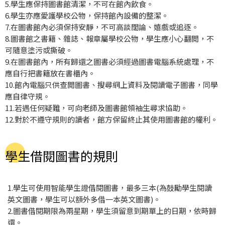
5.學生應保持圖書館清潔，不可在館內飲食。
6.學生亦應愛護學校公物，保持館內設備的整潔。
7.在圖書館內必須保持安靜，不可高談闊論、嬉戲或追逐。
8.圖書館之書籍、雜誌、報章屬學校公物，學生應小心翻閲，不
可隨意塗污或撕破。
9.在圖書館內，所有歸還之圖書必須經過圖書電腦系統處理，不
應自行把書籍放在書櫃內。
10.館內電腦只供查閲圖書、搜尋網上資料及閱讀電子圖書，同學
應自律守規。
11.若遇任何疑難，可向老師及圖書館領袖生尋求協助。
12.對於不遵守規則的讀者，館方保留終止其使用圖書館的權利。
學生借閱圖書的規則
1.學生可使用智能學生證借閱圖書，最多三本(為鼓勵學生閱讀
英文圖書，學生可以額外多借一本英文圖書)。
2.圖書借閱期限為兩星期，學生須留意到期單上的日期，依時歸
還。