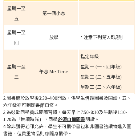
星期一至
第一個小息
五
星期一至
放學
* 注意下列第2項規則
四
指定年級
星期一至
星期一 (一、四年級)
午息 Me Time
三
星期二 (二、五年級)
星期三 (三、六年級)
2.圖書館於放學後3:30-4:00開放，供學生借還圖書及閱讀，五、
六年級亦可到圖書館自修。
3.為鼓勵同學養成閱讀習慣，每天早上7:50-8:10及午膳後1:10-
1:20為「悅讀時光」，同學
必須自備圖書
閱讀。
4.除非獲得老師允許，學生不可攜帶書包和非圖書館讀物進入圖
書館，但貴重物品則應隨身攜帶。