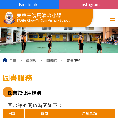
Facebook
Instagram
東華三院周演森小學
TWGHs Chow Yin Sum Primary School
首頁
>
學與教
>
圖書館
>
圖書服務
圖書服務
圖書館使用規則
1. 圖書館的開放時間如下：
日期
時間
注意事項