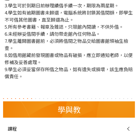
3.學生可於到期日前辦理續借手續一次，期限為兩星期。
4.學生如有逾期圖書未歸還，電腦系統將封鎖其借閱額，即學生
不可借其他圖書，直至歸還為止。
5.所有參考書籍、報章及雜誌，只限館內閱讀，不供外借。
6.未經辦妥借閱手續，請勿帶走館內任何物品。
7.學生離開圖書館前，必須將借閱之物品交給圖書館領袖生檢
查。
8.如借用館藏前發現圖書或物品有破損，應立即通知老師，以便
修補及妥善處理。
9.學生必須妥當保存所借之物品，如有遺失或損壞，該生應負賠
償責任。
學與教
課程