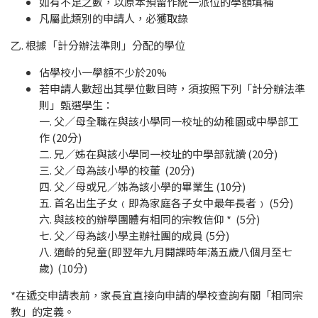
如有不足之數，以原本預留作統一派位的學額填補
凡屬此類別的申請人，必獲取錄
乙. 根據「計分辦法準則」分配的學位
佔學校小一學額不少於20%
若申請人數超出其學位數目時，須按照下列「計分辦法準
則」甄選學生：
一. 父／母全職在與該小學同一校址的幼稚園或中學部工
作 (20分)
二. 兄／姊在與該小學同一校址的中學部就讀 (20分)
三. 父／母為該小學的校董 (20分)
四. 父／母或兄／姊為該小學的畢業生 (10分)
五. 首名出生子女﹙即為家庭各子女中最年長者﹚ (5分)
六. 與該校的辦學團體有相同的宗教信仰 * (5分)
七. 父／母為該小學主辦社團的成員 (5分)
八. 適齡的兒童(即翌年九月開課時年滿五歲八個月至七
歲) (10分)
*在遞交申請表前，家長宜直接向申請的學校查詢有關「相同宗
教」的定義。