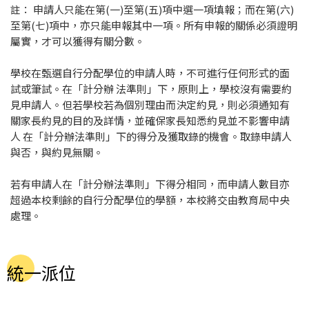
註： 申請人只能在第(一)至第(五)項中選一項填報；而在第(六)
至第(七)項中，亦只能申報其中一項。所有申報的關係必須證明
屬實，才可以獲得有關分數。
學校在甄選自行分配學位的申請人時，不可進行任何形式的面
試或筆試。在「計分辦 法準則」下，原則上，學校沒有需要約
見申請人。但若學校若為個別理由而決定約見，則必須通知有
關家長約見的目的及詳情，並確保家長知悉約見並不影響申請
人 在「計分辦法準則」下的得分及獲取錄的機會。取錄申請人
與否，與約見無關。
若有申請人在「計分辦法準則」下得分相同，而申請人數目亦
超過本校剩餘的自行分配學位的學額，本校將交由教育局中央
處理。
統一派位