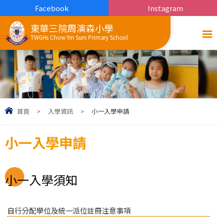
Facebook
Instagram
東華三院周演森小學
TWGHs Chow Yin Sum Primary School
首頁
>
入學資訊
>
小一入學申請
小一入學申請
小一入學須知
自行分配學位及統一派位註冊注意事項