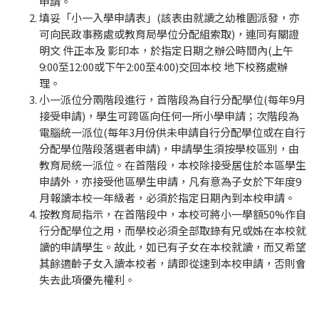
申請。
填妥「小一入學申請表」
(
該表由就讀之幼稚園派發，亦
可向民政事務處或教育局學位分配組索取
)
，連同有關證
明文 件正本及 影印本，於指定日期之辦公時間內
(
上午
9:00
至
12:00
或下午
2:00
至
4:00)
交回本校 地下校務處辦
理。
小一派位分兩階段進行，首階段為自行分配學位
(
每年
9
月
接受申請
)
，學生可跨區向任何一所小學申請；次階段為
電腦統一派位
(
每年
3
月份供未申請自行分配學位或在自行
分配學位階段落選者申請
)
，申請學生須按學校區別，由
教育局統一派位。在首階段，本校除接受居住於本區學生
申請外，亦接受他區學生申請，凡有意為子女於下年度
9
月報讀本校一年級者，必須於指定日期內到本校申請。
按教育局指示，在首階段中，本校可將小一學額
50%
作自
行分配學位之用，而學校必須全部取錄有兄或姊在本校就
讀的申請學生。故此，如已有子女在本校就讀，而又希望
其餘適齡子女入讀本校者，請即從速到本校申請，否則會
失去此項優先權利。