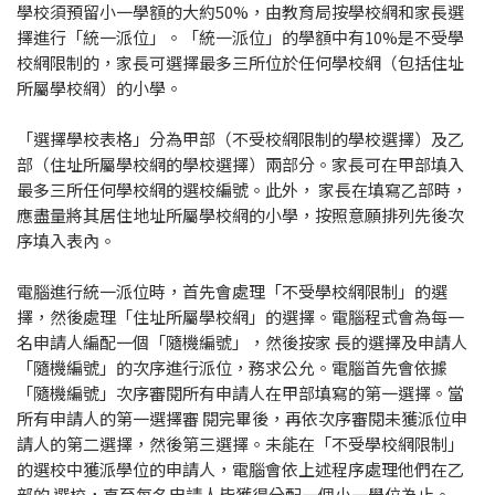
學校須預留小一學額的大約50%，由教育局按學校網和家長選
擇進行「統一派位」。「統一派位」的學額中有10%是不受學
校網限制的，家長可選擇最多三所位於任何學校網（包括住址
所屬學校網）的小學。
「選擇學校表格」分為甲部（不受校網限制的學校選擇）及乙
部（住址所屬學校網的學校選擇）兩部分。家長可在甲部填入
最多三所任何學校網的選校編號。此外， 家長在填寫乙部時，
應盡量將其居住地址所屬學校網的小學，按照意願排列先後次
序填入表內。
電腦進行統一派位時，首先會處理「不受學校網限制」的選
擇，然後處理「住址所屬學校網」的選擇。電腦程式會為每一
名申請人編配一個「隨機編號」，然後按家 長的選擇及申請人
「隨機編號」的次序進行派位，務求公允。電腦首先會依據
「隨機編號」次序審閱所有申請人在甲部填寫的第一選擇。當
所有申請人的第一選擇審 閱完畢後，再依次序審閱未獲派位申
請人的第二選擇，然後第三選擇。未能在「不受學校網限制」
的選校中獲派學位的申請人，電腦會依上述程序處理他們在乙
部的 選校，直至每名申請人皆獲得分配一個小一學位為止。