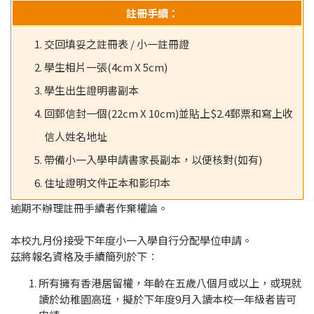
註冊手續：
交回填妥之註冊表 / 小一註冊證
學生相片一張(4cm X 5cm)
學生出生證明書副本
回郵信封一個(22cm X 10cm)並貼上$2.4郵票和寫上收
信人姓名地址
帶備小一入學申請書家長副本，以便核對(如有)
住址證明文件正本和影印本
逾期不辦理註冊手續者作棄權論。
本校九月份接受下年度小一入學自行分配學位申請。
茲將報名資格及手續簡列於下︰
所有擁有香港居留權，年齡在五歲八個月或以上，或現就
讀於幼稚園高班，擬於下年度
9
月入讀本校一年級者皆可