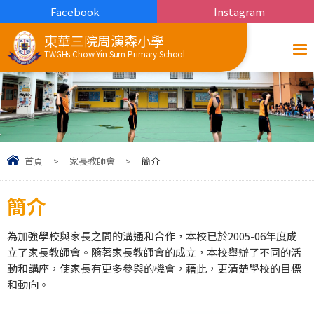
Facebook
Instagram
東華三院周演森小學
TWGHs Chow Yin Sum Primary School
首頁
>
家長教師會
>
簡介
簡介
為加強學校與家長之間的溝通和合作，本校已於2005-06年度成
立了家長教師會。隨著家長教師會的成立，本校舉辦了不同的活
動和講座，使家長有更多參與的機會，藉此，更清楚學校的目標
和動向。