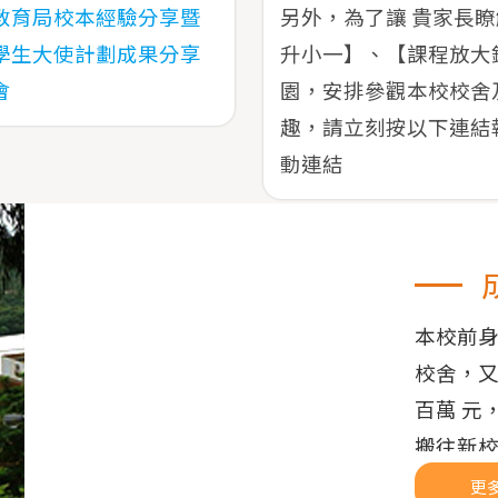
教育局校本經驗分享暨
另外，為了讓 貴家長
學生大使計劃成果分享
升小一】、【課程放大
會
園，安排參觀本校校舍
趣，請立刻按以下連結報名
動連結
本校前
校舍，又
百萬 元
搬往新
座落於新
更