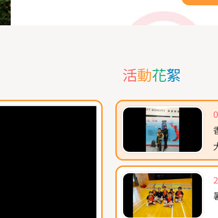
美，地
活
動
花
絮
0
2