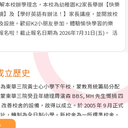
瞭解本校辦學理念，本校為幼稚園K2家長舉辦【快樂
鏡】及【學好英語有辦法！】家長講座，並開放校
及設施。歡迎K2小朋友參加，體驗愉快學習的樂
啦！截止報名日期為 2026年7月31日(五)。 活
成立歷史
身為東華三院黃士心小學下午校，蒙教育統籌局分配
蒙東華三院癸丑年總理周演森 BBS, MH 先生慨捐 四
，改善校舍的設備，故得以成立。於 2005 年 9 月正式
校址，轉制為全日制小學。新校舍為一所標準校舍，
界青衣青芊街 8 號，佔地四千平方米，環境清靜優
多