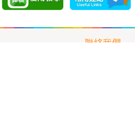
聯絡我們
東華三院周演
TWGHs Chow Yin Sum Pr
地址：
青衣青芊街
電話：
2433 108
傳真：
2433 109