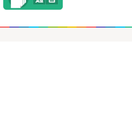
9/07/2026
數學遊蹤2026
8/07/2026
中國舞隊在校領獎照片及第六十二屆學校舞蹈節比
賽剪影
8/07/2026
獅子盃之「慶賀創校30周年-關愛動物親子攝影比
賽」
7/07/2026
數學遊戲2026