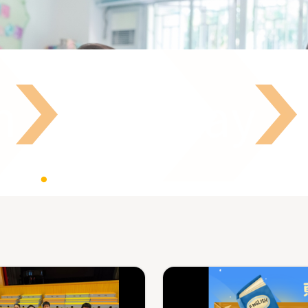
n
We Play