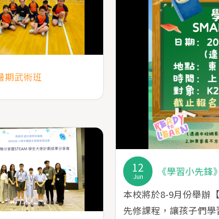
暑期武術班
12
《學習小先鋒
Jun
本校將於8-9月份舉
先修課程，讓孩子們學