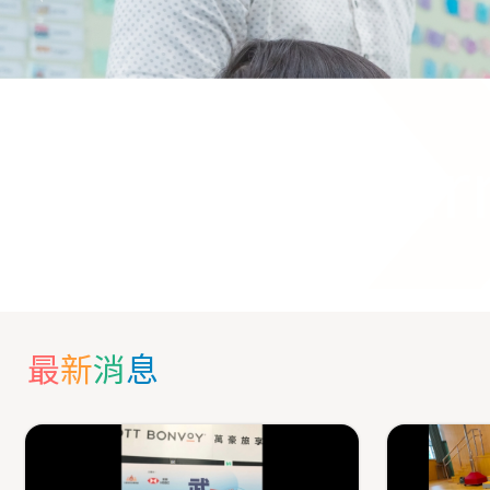
We Lear
最
新
消
息