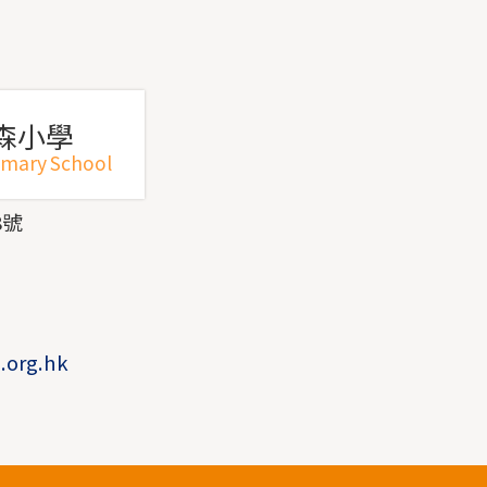
森小學
imary School
8號
1
1
.org.hk