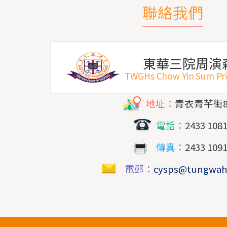
聯絡我們
東華三院周演
TWGHs Chow Yin Sum Pr
地址：
青衣青芊街
電話：
2433 108
傳真：
2433 109
電郵：
cysps@tungwah