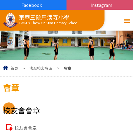
Facebook
Instagram
東華三院周演森小學
TWGHs Chow Yin Sum Primary School
首頁
>
演森校友專區
>
會章
會章
校友會會章
校友會會章