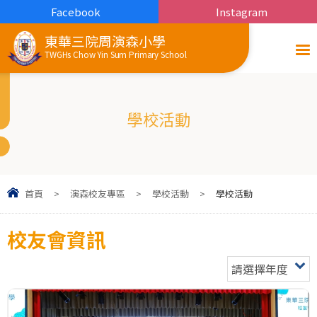
Facebook
Instagram
東華三院周演森小學
TWGHs Chow Yin Sum Primary School
學校活動
首頁
>
演森校友專區
>
學校活動
>
學校活動
校友會資訊
請選擇年度