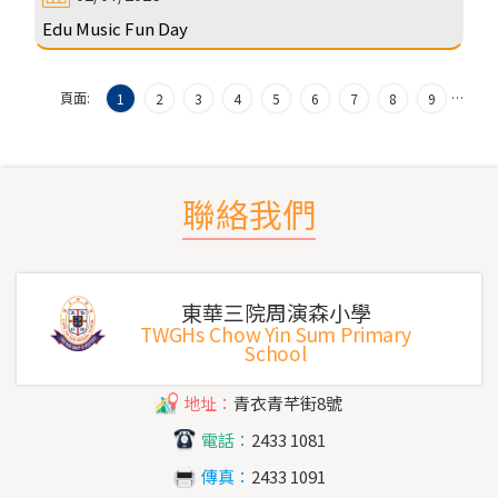
Edu Music Fun Day
頁面:
…
1
2
3
4
5
6
7
8
9
聯絡我們
東華三院周演森小學
TWGHs Chow Yin Sum Primary
School
地址：
青衣青芊街8號
電話：
2433 1081
傳真：
2433 1091