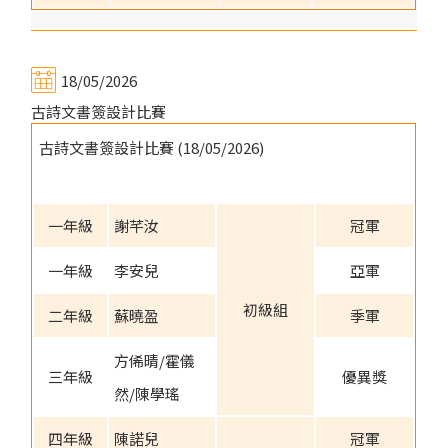
18/05/2026
古詩文書簽設計比賽
古詩文書簽設計比賽 (18/05/2026)
一年級
謝芊汝
冠軍
一年級
李安兒
亞軍
初級組
二年級
蘇曉盈
季軍
方俙晴/霍儀
三年級
優異獎
然/陳學瑤
四年級
陳諾兒
冠軍