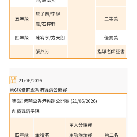
詹子泰/李綽
五年級
二等獎
嵐/石梓軒
四年級
陳宥亨/方天朗
優異獎
張燕芳
指導老師証書
21/06/2026
第6屆紫荊盃香港舞蹈公開賽
第6屆紫荊盃香港舞蹈公開賽 (21/06/2026)
創藝舞蹈學院
單人分組賽
四年級
金雅淇
單項淘汰賽
第二名