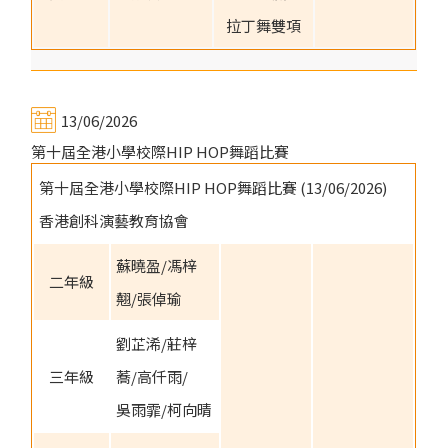
拉丁舞雙項
13/06/2026
第十屆全港小學校際HIP HOP舞蹈比賽
第十屆全港小學校際HIP HOP舞蹈比賽 (13/06/2026)
香港創科演藝教育協會
蘇曉盈/馮梓
二年級
翹/張倬瑜
劉芷浠/莊梓
三年級
蕎/高仟雨/
吳雨霏/柯向晴