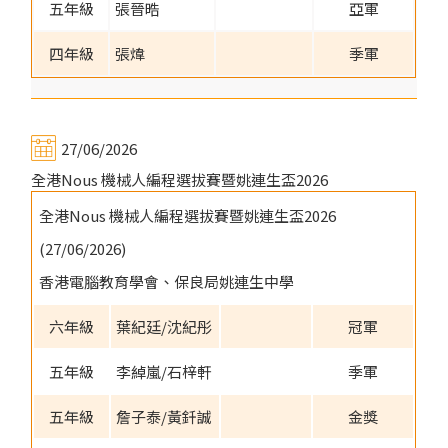
五年級
張晉晧
亞軍
四年級
張煒
季軍
27/06/2026
全港Nous 機械人編程選拔賽暨姚連生盃2026
全港Nous 機械人編程選拔賽暨姚連生盃2026
(27/06/2026)
香港電腦教育學會、保良局姚連生中學
六年級
葉紀廷/沈紀彤
冠軍
五年級
李綽嵐/石梓軒
季軍
五年級
詹子泰/黃釺誠
金獎