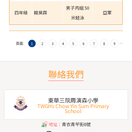
男子丙組 50
四年級
韓昊霖
亞軍
米蛙泳
頁面:
…
1
2
3
4
5
6
7
8
9
聯絡我們
東華三院周演森小學
TWGHs Chow Yin Sum Primary
School
地址：
青衣青芊街8號