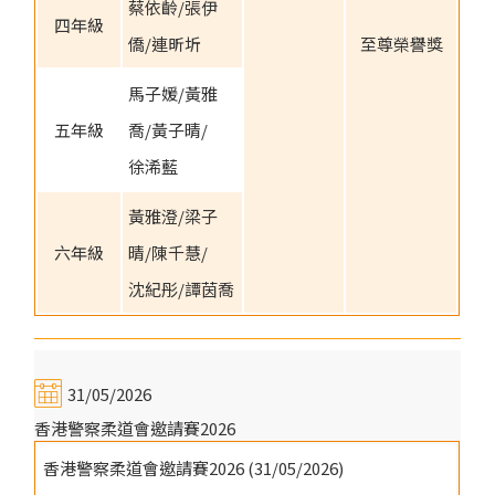
蔡依齡/張伊
四年級
僑/連昕圻
至尊榮譽獎
馬子媛/黃雅
五年級
喬/黃子晴/
徐浠藍
黃雅澄/梁子
六年級
晴/陳千慧/
沈紀彤/譚茵喬
31/05/2026
香港警察柔道會邀請賽2026
香港警察柔道會邀請賽2026 (31/05/2026)