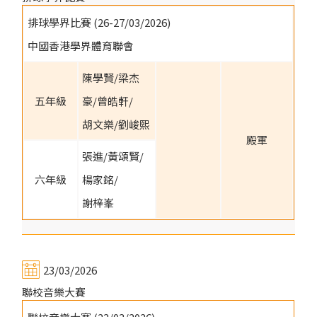
排球學界比賽 (26-27/03/2026)
中國香港學界體育聯會
陳學賢/梁杰
五年級
豪/曾皓軒/
胡文樂/劉峻熙
殿軍
張進/黃頌賢/
六年級
楊家銘/
謝梓峯
23/03/2026
聯校音樂大賽