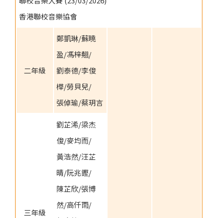
聯校音樂大賽 (23/03/2026)
香港聯校音樂協會
鄭凱琳/蘇曉
盈/馮梓翹/
二年級
劉泰德/李俊
樺/勞貝兒/
張倬瑜/蔡玥言
劉芷浠/梁杰
俊/麥均而/
黃浩然/汪芷
晴/阮兆鏗/
陳芷欣/張博
然/高仟雨/
三年級