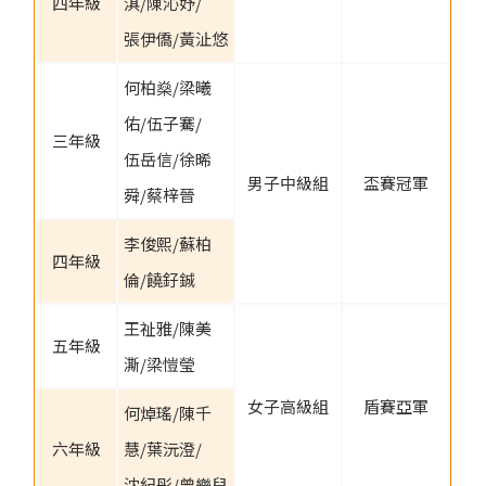
四年級
淇/陳沁妤/
張伊僑/黃沚悠
何柏燊/梁曦
佑/伍子騫/
三年級
伍岳信/徐晞
男子中級組
盃賽冠軍
舜/蔡梓晉
李俊熙/蘇柏
四年級
倫/饒釨鋮
王祉雅/陳美
五年級
澌/梁愷瑩
女子高級組
盾賽亞軍
何焯瑤/陳千
六年級
慧/葉沅澄/
沈紀彤/曾樂兒