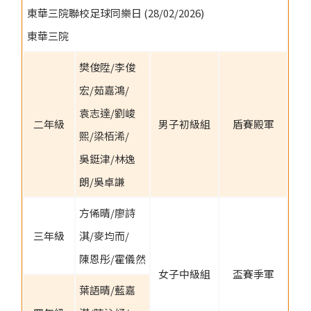
東華三院聯校足球同樂日 (28/02/2026)
東華三院
樊俊陞/李俊
宏/茹嘉鴻/
袁志達/劉峻
二年級
男子初級組
盾賽殿軍
熙/梁栢浠/
吳鋌津/林逸
朗/吳卓謙
方俙晴/廖詩
三年級
淇/麥均而/
陳恩彤/霍儀然
女子中級組
盃賽季軍
葉語晴/藍嘉