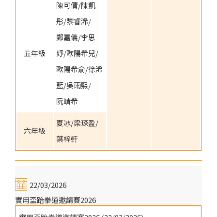
陳可倩/陳凱
彤/黎睿浠/
鄭嘉儀/李思
五年級
妤/歐陽希兒/
歐陽希俞/徐浠
藍/吳雨熙/
阮靖希
夏冰/梁琛盈/
六年級
葉梓軒
22/03/2026
實用盃跆拳道邀請賽2026