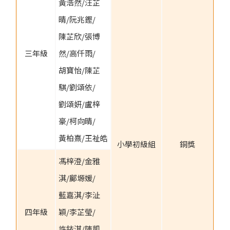
黃浩然/汪芷
晴/阮兆鏗/
陳芷欣/張博
三年級
然/高仟雨/
胡寶怡/陳芷
騏/劉頌依/
劉頌妍/盧梓
豪/柯向晴/
黃柏熹/王祉皓
小學初級組
銅獎
馮梓澄/金雅
淇/鄺塬媛/
藍嘉淇/李沚
四年級
穎/李芷瑩/
許銥淇/陳凱