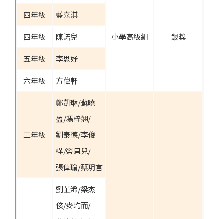
四年級
藍嘉淇
四年級
陳諾兒
小學高級組
銀獎
五年級
李思妤
六年級
方偉軒
鄭凱琳/蘇曉
盈/馮梓翹/
二年級
劉泰德/李俊
樺/勞貝兒/
張倬瑜/蔡玥言
劉芷浠/梁杰
俊/麥均而/