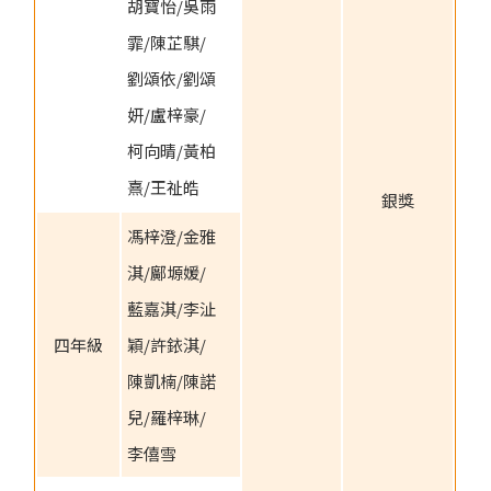
胡寶怡/吳雨
霏/陳芷騏/
劉頌依/劉頌
妍/盧梓豪/
柯向晴/黃柏
熹/王祉皓
銀獎
馮梓澄/金雅
淇/鄺塬媛/
藍嘉淇/李沚
四年級
穎/許銥淇/
陳凱楠/陳諾
兒/羅梓琳/
李僖雪