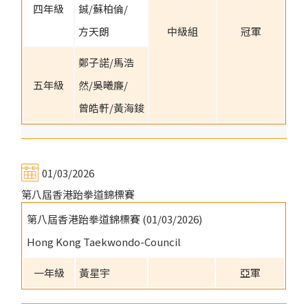
四年級
鋮/蘇柏倫/
方天朗
中級組
冠軍
鄭子諾/馬浩
五年級
然/吳曦廉/
曾皓軒/黃海鋑
01/03/2026
第八屆香港跆拳道錦標賽
第八屆香港跆拳道錦標賽 (01/03/2026)
Hong Kong Taekwondo-Council
一年級
黃星宇
亞軍