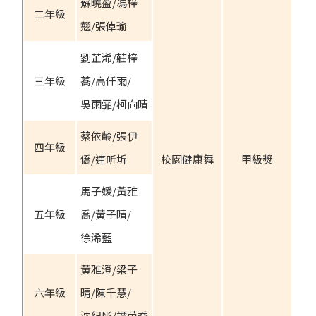
蘇曉盈/馮梓
二年級
翹/張倬瑜
劉芷浠/莊梓
三年級
蕎/高仟雨/
吳雨霏/柯向晴
蔡依齡/張伊
四年級
僑/連昕圻
校園健康舞
甲級獎
馬子媛/黃雅
五年級
喬/黃子晴/
徐浠藍
黃雅澄/梁子
六年級
晴/陳千慧/
沈紀彤/譚茵喬