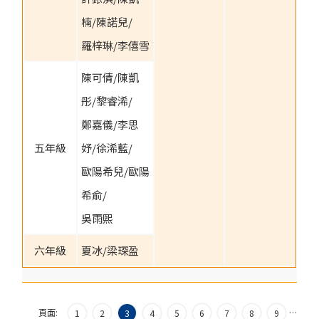
楠/陳諾兒/
羅梓琳/李僖雪
陳可倩/陳凱
彤/黎睿浠/
鄭嘉儀/李思
五年級
妤/徐浠藍/
歐陽希兒/歐陽
希俞/
吳雨熙
六年級
夏冰/梁琛盈
頁面:
…
1
2
3
4
5
6
7
8
9