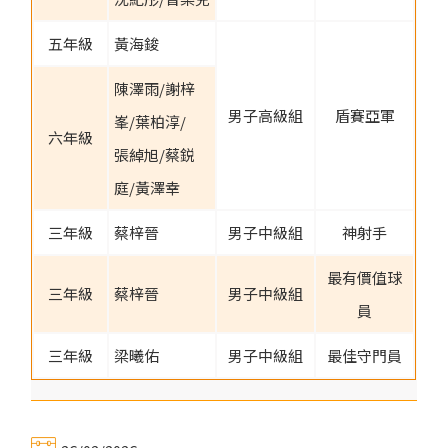
五年級
黃海鋑
陳澤雨/謝梓
男子高級組
盾賽亞軍
峯/葉柏淳/
六年級
張綽旭/蔡鋭
庭/黃澤幸
三年級
蔡梓晉
男子中級組
神射手
最有價值球
三年級
蔡梓晉
男子中級組
員
三年級
梁曦佑
男子中級組
最佳守門員