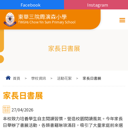
Facebook
Instagram
東華三院周演森小學
TWGHs Chow Yin Sum Primary School
家長日書展
首頁
>
學校資訊
>
活動花絮
>
家長日書展
家長日書展
27/04/2026
本校致力培養學生自主閱讀習慣，營造校園閱讀風氣。今年家長
日舉辦了書展活動，各類書籍琳琅滿目，吸引了大量家庭前來選