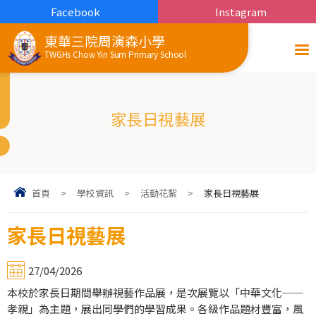
Facebook
Instagram
東華三院周演森小學
TWGHs Chow Yin Sum Primary School
家長日視藝展
首頁
>
學校資訊
>
活動花絮
>
家長日視藝展
家長日視藝展
27/04/2026
本校於家長日期間舉辦視藝作品展，是次展覽以「中華文化──
孝親」為主題，展出同學們的學習成果。各級作品題材豐富，風