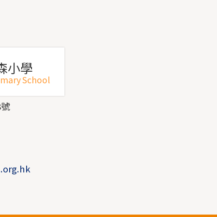
森小學
imary School
8號
1
1
.org.hk