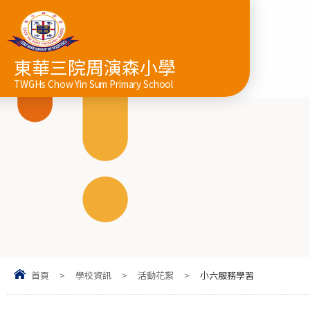
東華三院周演森小學
TWGHs Chow Yin Sum Primary School
首頁
>
學校資訊
>
活動花絮
>
小六服務學習