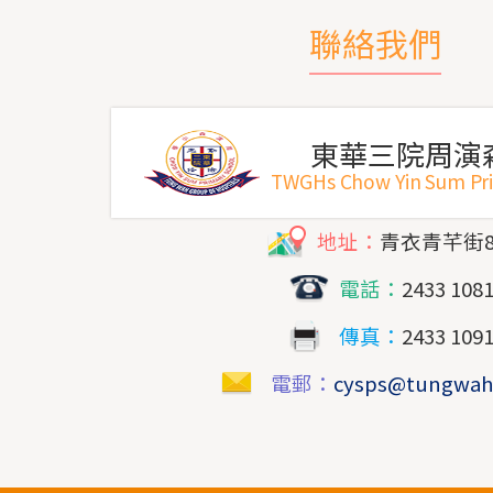
聯絡我們
東華三院周演
TWGHs Chow Yin Sum Pr
地址：
青衣青芊街
電話：
2433 108
傳真：
2433 109
電郵：
cysps@tungwah