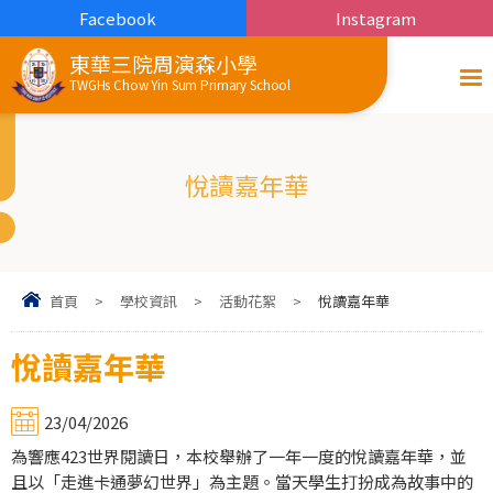
Facebook
Instagram
東華三院周演森小學
TWGHs Chow Yin Sum Primary School
悅讀嘉年華
首頁
>
學校資訊
>
活動花絮
>
悅讀嘉年華
悅讀嘉年華
23/04/2026
為響應423世界閱讀日，本校舉辦了一年一度的悅讀嘉年華，並
且以「走進卡通夢幻世界」為主題。當天學生打扮成為故事中的