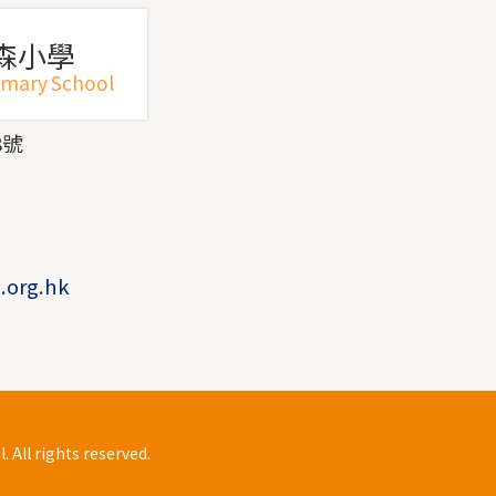
森小學
imary School
8號
1
1
.org.hk
All rights reserved.