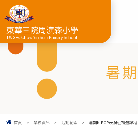
東華三院周演森小學
TWGHs Chow Yin Sum Primary School
暑期
首頁
>
學校資訊
>
活動花絮
>
暑期K-POP表演班初選課程