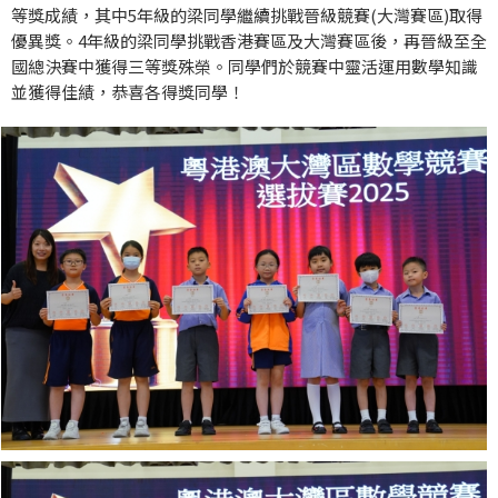
等獎成績，其中5年級的梁同學繼續挑戰晉級競賽(大灣賽區)取得
優異獎。4年級的梁同學挑戰香港賽區及大灣賽區後，再晉級至全
國總決賽中獲得三等獎殊榮。同學們於競賽中靈活運用數學知識
並獲得佳績，恭喜各得獎同學！