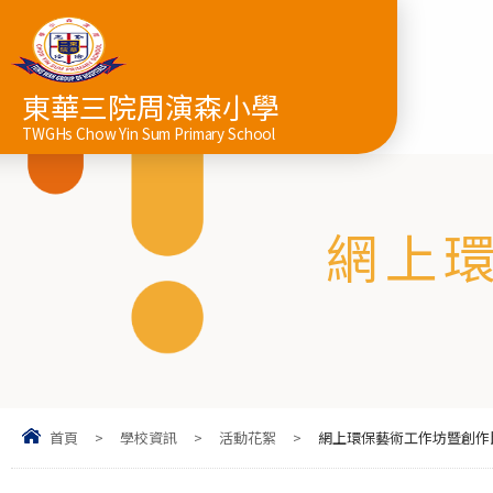
東華三院周演森小學
TWGHs Chow Yin Sum Primary School
網上
首頁
>
學校資訊
>
活動花絮
>
網上環保藝術工作坊暨創作