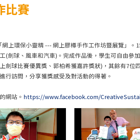
作比賽
ids 100主辦的「網上環保小靈精 --- 網上膠樽手作工作坊
工(劍球、風車和汽車)。完成作品後，學生可自由參
上劍球比賽優異獎、郭柏希獲嘉許獎狀)，其餘有7位四
進行訪問，分享獲獎感受及對活動的得著。
的網站。
https://www.facebook.com/CreativeSustai