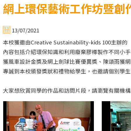
網上環保藝術工作坊暨創
13/07/2021
本校獲邀由Creative Sustainability-k
內容包括介紹環保知識和利用廢棄膠樽製作不同小手
獲風車設計金獎及網上劍球比賽優異獎、陳頌雨獲網
專誠到本校頒發獎狀和禮物給學生，也邀請個別學生
大家想欣賞同學的作品和訪問片段，請瀏覽有關機構