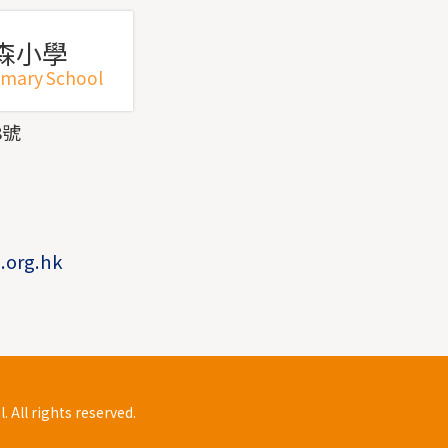
森小學
imary School
8號
1
1
.org.hk
All rights reserved.