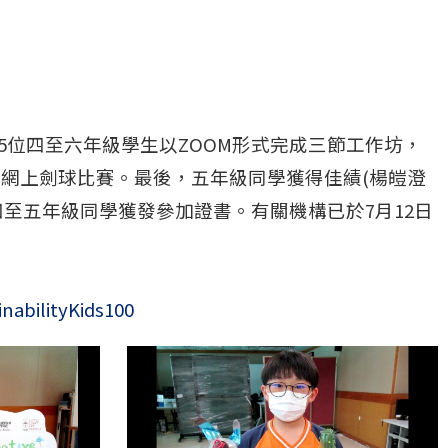
暨展覽」。15位四至六年級學生以ZOOM形式完成三節工作坊，
加網上劍球比賽。最後，五年級同學獲得佳績(楊皚澄
至五年級同學獲發參加證書。有關機構已於7月12日
nabilityKids100