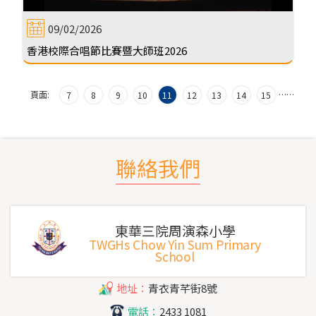
09/02/2026
香港校際合唱節比賽暨大師班2026
頁面:
…
…
7
8
9
10
11
12
13
14
15
聯絡我們
東華三院周演森小學
TWGHs Chow Yin Sum Primary
School
地址：
青衣青芊街8號
電話：
2433 1081