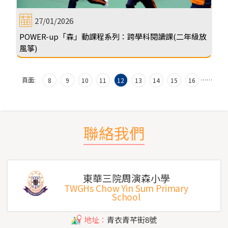
27/01/2026
POWER-up「森」動課程系列：跨學科閱讀課(二年級放
風箏)
頁面:
…
…
8
9
10
11
12
13
14
15
16
聯絡我們
東華三院周演森小學
TWGHs Chow Yin Sum Primary
School
地址：
青衣青芊街8號