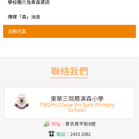
學校簡介及青森資訊
傳媒「森」消息
活動花絮
聯絡我們
東華三院周演森小學
TWGHs Chow Yin Sum Primary
School
地址：
青衣青芊街8號
電話：
2433 1081