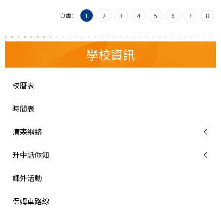
頁面:
1
2
3
4
5
6
7
8
學校資訊
校曆表
時間表
演森網絡
升中話你知
課外活動
保姆車路線