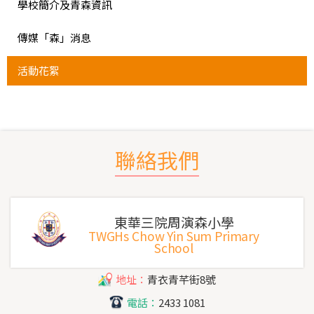
學校簡介及青森資訊
傳媒「森」消息
活動花絮
聯絡我們
東華三院周演森小學
TWGHs Chow Yin Sum Primary
School
地址：
青衣青芊街8號
電話：
2433 1081