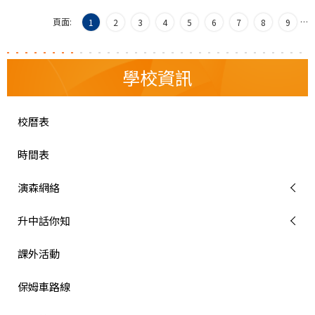
頁面:
…
1
2
3
4
5
6
7
8
9
學校資訊
校曆表
時間表
演森網絡
升中話你知
課外活動
保姆車路線