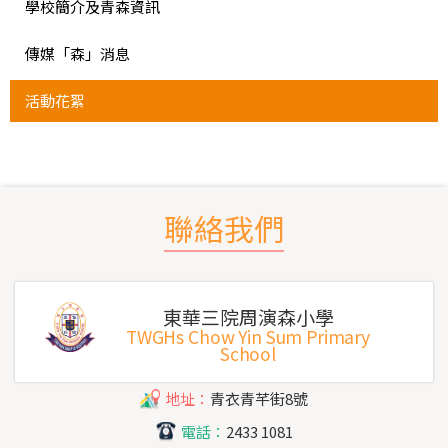
學校簡介及青森資訊
傳媒「森」消息
活動花絮
聯絡我們
東華三院周演森小學
TWGHs Chow Yin Sum Primary
School
地址：
青衣青芊街8號
電話：
2433 1081