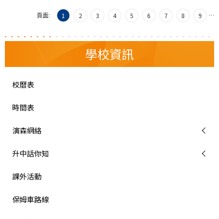
頁面:
…
1
2
3
4
5
6
7
8
9
學校資訊
校曆表
時間表
演森網絡
升中話你知
課外活動
保姆車路線